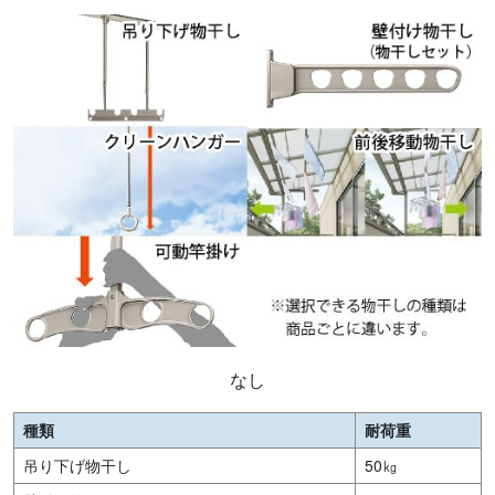
なし
種類
耐荷重
吊り下げ物干し
50㎏