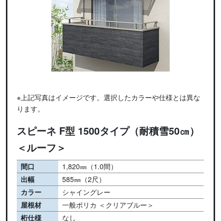
※上記写真はイメージです。選択したカラーや仕様とは異な
ります。
スピーネ F型 1500タイプ（耐積雪50㎝）
＜ルーフ＞
間口
1,820㎜（1.0間）
出幅
585㎜（2尺）
カラー
シャイングレー
屋根材
一般ポリカ ＜クリアブルー＞
桁仕様
なし