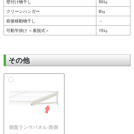
壁付け物干し
50㎏
クリーンハンガー
8㎏
前後移動物干し
－
可動竿掛け ＜着脱式＞
15㎏
その他
側面ランマパネル 両側