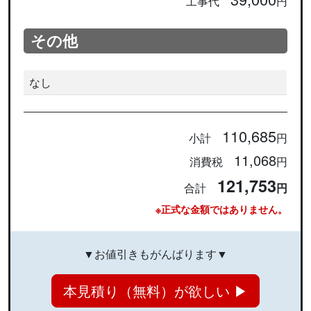
工事代
円
その他
なし
110,685
小計
円
11,068
消費税
円
121,753
合計
円
※正式な金額ではありません。
▼お値引きもがんばります▼
本見積り（無料）が欲しい ▶