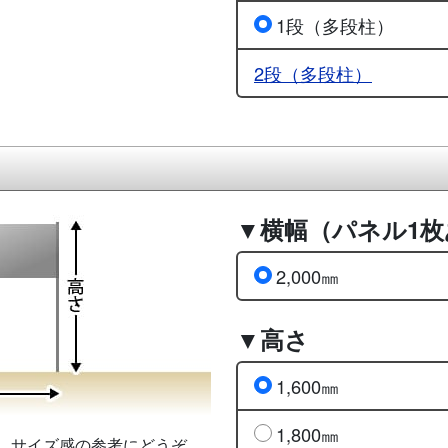
1段（多段柱）
2段（多段柱）
▼横幅（パネル1
2,000㎜
▼高さ
1,600㎜
1,800㎜
。サイズ感の参考にどうぞ。