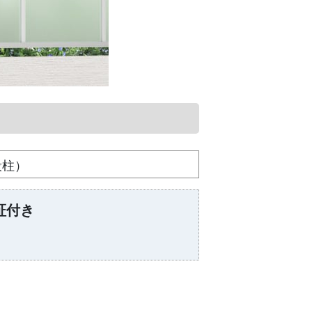
段柱）
証付き