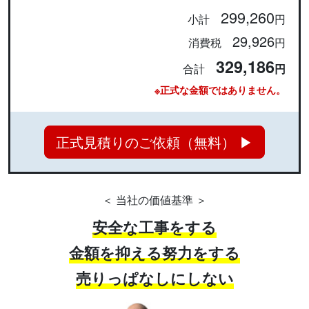
299,260
小計
円
29,926
消費税
円
329,186
合計
円
※正式な金額ではありません。
正式見積りのご依頼（無料） ▶
＜ 当社の価値基準 ＞
安全な工事をする
金額を抑える努力をする
売りっぱなしにしない