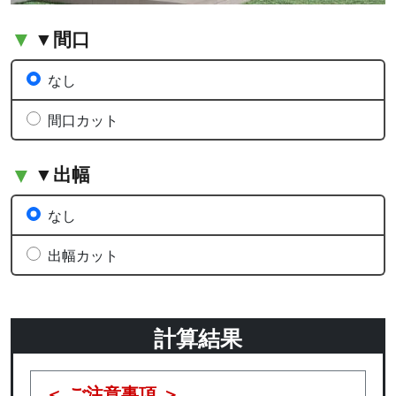
▼間口
なし
間口カット
▼出幅
なし
出幅カット
計算結果
＜ ご注意事項 ＞