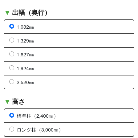
出幅（奥行）
1,032㎜
1,329㎜
1,627㎜
1,924㎜
2,520㎜
高さ
標準柱（2,400㎜）
ロング柱（3,000㎜）