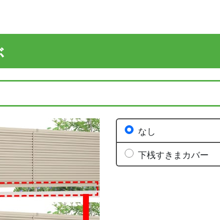
ぶ
なし
下桟すきまカバー