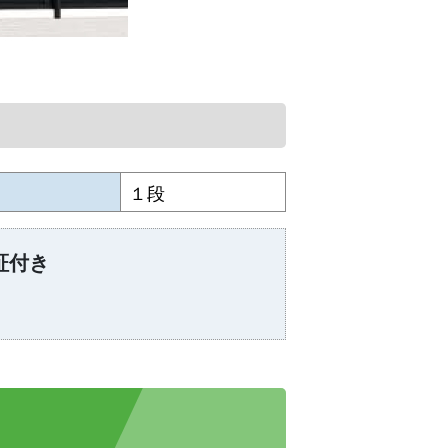
１段
証付き