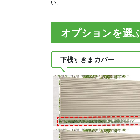
い。
オプションを選
下桟すきまカバー