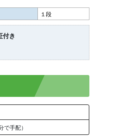
１段
証付き
分で手配）