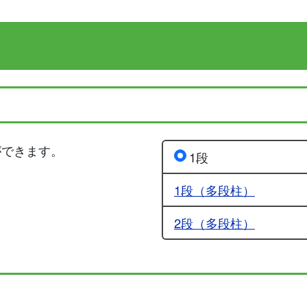
ができます。
1段
1段（多段柱）
2段（多段柱）