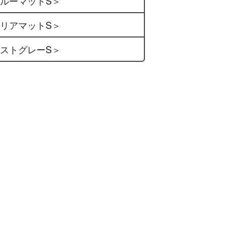
ブルーマットS＞
クリアマットS＞
ミストグレーS＞