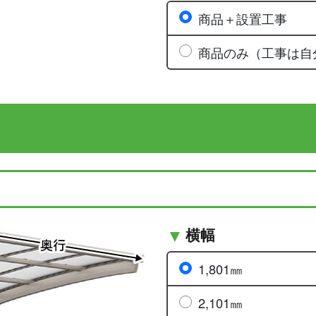
商品＋設置工事
商品のみ（工事は自
横幅
1,801㎜
2,101㎜