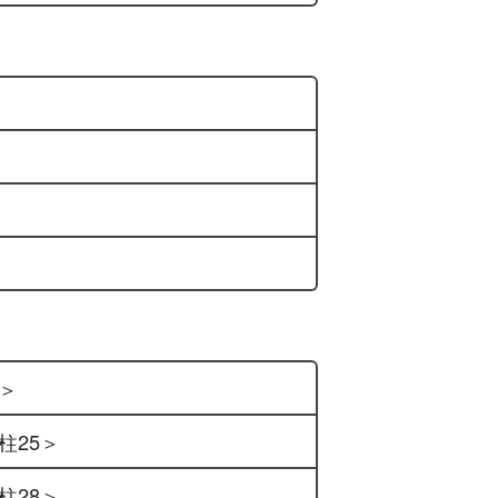
柱＞
柱25＞
柱28＞