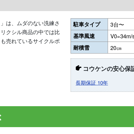
カ」は、ムダのない洗練さ
駐車タイプ
3台〜
。リクシル商品の中では比
基準風速
V0=34m/
とも売れているサイクルポ
耐積雪
20㎝
コウケンの安心保
長期保証 10年
ぶ