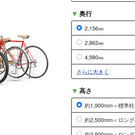
奥行
2,156㎜
2,862㎜
4,980㎜
さらに大きく
高さ
約1,900mm＜標準
約2,500mm＜ロング
約2,800mm＜ロング