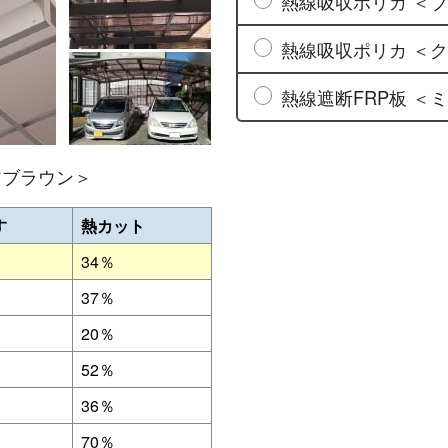
熱線吸収ポリカ ＜
熱線吸収ポリカ ＜
熱線遮断FRP板 ＜
アブラウン＞
す
熱カット
34％
37％
20％
52％
36％
70％