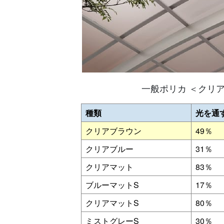
一般ポリカ ＜クリ
種類
光を通
クリアブラウン
49％
クリアブルー
31％
クリアマット
83％
ブルーマットS
17％
クリアマットS
80％
ミストグレーS
30％