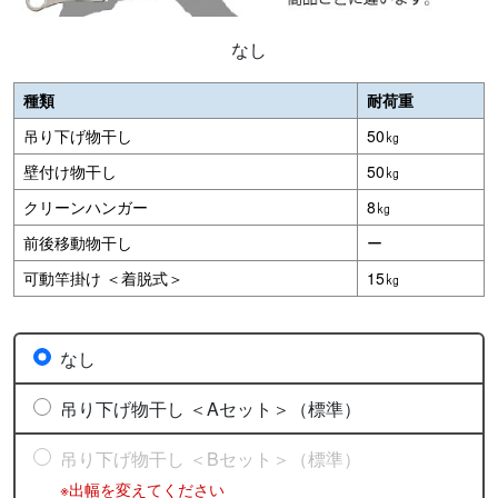
なし
種類
耐荷重
吊り下げ物干し
50㎏
壁付け物干し
50㎏
クリーンハンガー
8㎏
前後移動物干し
ー
可動竿掛け ＜着脱式＞
15㎏
なし
吊り下げ物干し ＜Aセット＞（標準）
吊り下げ物干し ＜Bセット＞（標準）
※出幅を変えてください