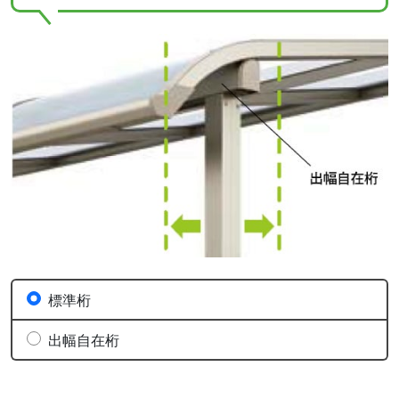
標準桁
出幅自在桁