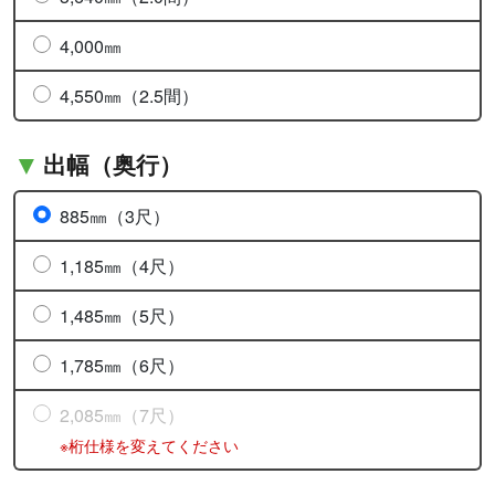
4,000㎜
4,550㎜（2.5間）
出幅（奥行）
885㎜（3尺）
1,185㎜（4尺）
1,485㎜（5尺）
1,785㎜（6尺）
2,085㎜（7尺）
※桁仕様を変えてください