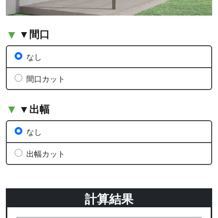
▼間口
なし
間口カット
▼出幅
なし
出幅カット
計算結果