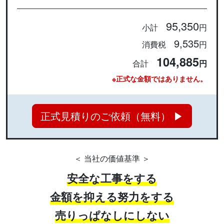
95,350
小計
円
9,535
消費税
円
104,885
合計
円
※正式な金額ではありません。
正式見積りのご依頼（無料） ▶
＜ 当社の価値基準 ＞
安全な工事をする
金額を抑える努力をする
売りっぱなしにしない