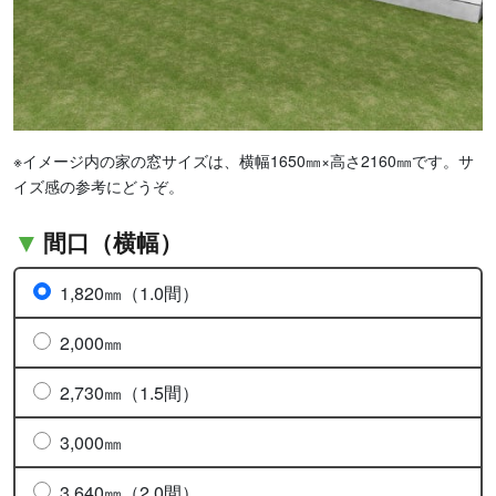
※イメージ内の家の窓サイズは、横幅1650㎜×高さ2160㎜です。サ
イズ感の参考にどうぞ。
間口（横幅）
1,820㎜（1.0間）
2,000㎜
2,730㎜（1.5間）
3,000㎜
3,640㎜（2.0間）