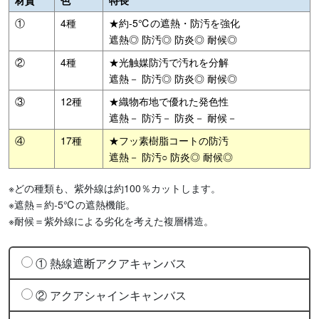
①
4種
★約-5℃の遮熱・防汚を強化
遮熱◎ 防汚◎ 防炎◎ 耐候◎
②
4種
★光触媒防汚で汚れを分解
遮熱－ 防汚◎ 防炎◎ 耐候◎
③
12種
★織物布地で優れた発色性
遮熱－ 防汚－ 防炎－ 耐候－
④
17種
★フッ素樹脂コートの防汚
遮熱－ 防汚○ 防炎◎ 耐候◎
※どの種類も、紫外線は約100％カットします。
※遮熱＝約-5℃の遮熱機能。
※耐候＝紫外線による劣化を考えた複層構造。
① 熱線遮断アクアキャンバス
② アクアシャインキャンバス